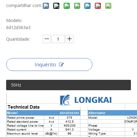
compartilhar com:
Modelo:
6d12d363a3
Quantidade:
Inquérito
50Hz